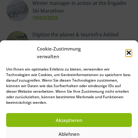
Winter manager in action at the Engadin
Ski Marathon
10/03/2025
Digitize the planet & tourinfra Added
value for our customers and nature
Cookie-Zustimmung
22/02/2025
verwalten
New hiking map for the Arberland
Um Ihnen ein optimales Erlebnis zu bieten, verwenden wir
Technologien wie Cookies, um Geräteinformationen zu speichern bzw.
19/02/2025
darauf zuzugreifen. Wenn Sie diesen Technologien zustimmen,
können wir Daten wie das Surfverhalten oder eindeutige IDs auf
dieser Website verarbeiten. Wenn Sie Ihre Zustimmung nicht erteilen
Trail guidance system Bodenmais /
oder zurückziehen, können bestimmte Merkmale und Funktionen
beeinträchtigt werden.
Bretterschachten
11/02/2025
Akzeptieren
Close
Ablehnen
Save Preferences