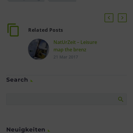
Related Posts
NatUrZeit – Leisure
map the brenz
Simone Lacher See Full
21 Mar 2017
Bio
Search
Neuigkeiten