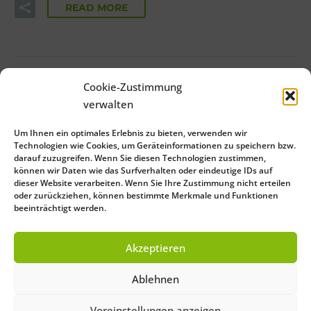
READ MORE
Cookie-Zustimmung
verwalten
Um Ihnen ein optimales Erlebnis zu bieten, verwenden wir
Technologien wie Cookies, um Geräteinformationen zu speichern bzw.
darauf zuzugreifen. Wenn Sie diesen Technologien zustimmen,
können wir Daten wie das Surfverhalten oder eindeutige IDs auf
dieser Website verarbeiten. Wenn Sie Ihre Zustimmung nicht erteilen
oder zurückziehen, können bestimmte Merkmale und Funktionen
beeinträchtigt werden.
Close
Save Preferences
Akzeptieren
Deutsch
(
German
)
English
Ablehnen
Français
(
French
)
Italiano
(
Italian
)
Español
(
Spanish
)
Voreinstellungen anzeigen