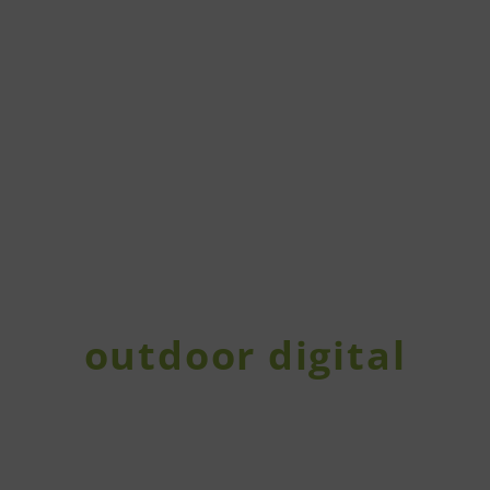
outdoor digital
FULL-SERVICE OUTDOOR
AGENCY