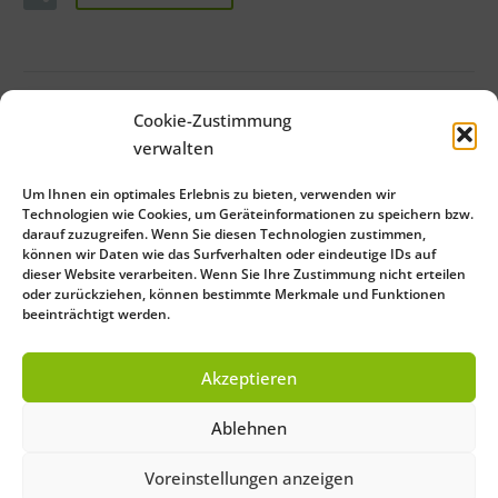
Cookie-Zustimmung
verwalten
Um Ihnen ein optimales Erlebnis zu bieten, verwenden wir
Technologien wie Cookies, um Geräteinformationen zu speichern bzw.
darauf zuzugreifen. Wenn Sie diesen Technologien zustimmen,
können wir Daten wie das Surfverhalten oder eindeutige IDs auf
dieser Website verarbeiten. Wenn Sie Ihre Zustimmung nicht erteilen
oder zurückziehen, können bestimmte Merkmale und Funktionen
beeinträchtigt werden.
Close
Save Preferences
Akzeptieren
Deutsch
(
German
)
English
Ablehnen
Français
(
French
)
Italiano
(
Italian
)
Español
(
Spanish
)
Voreinstellungen anzeigen