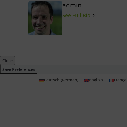
admin
See Full Bio
Close
Save Preferences
Deutsch
(
German
)
English
França