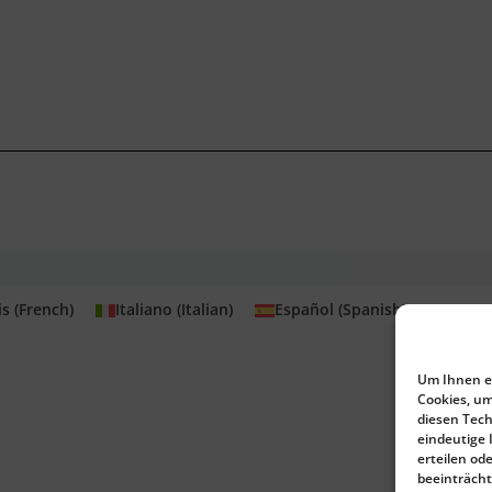
is
(
French
)
Italiano
(
Italian
)
Español
(
Spanish
)
Portu
Um Ihnen ei
Cookies, um
diesen Tech
eindeutige 
erteilen o
beeinträcht