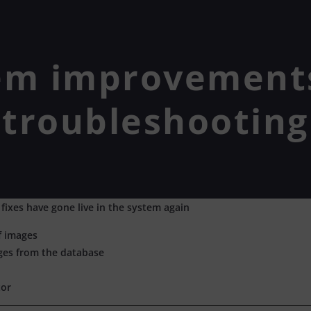
em improvement
troubleshooting
ixes have gone live in the system again
f images
ages from the database
tor