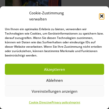
Cookie-Zustimmung
verwalten
Close
Um Ihnen ein optimales Erlebnis zu bieten, verwenden wir
Technologien wie Cookies, um Geräteinformationen zu speichern bzw.
Save Preferences
darauf zuzugreifen. Wenn Sie diesen Technologien zustimmen,
können wir Daten wie das Surfverhalten oder eindeutige IDs auf
Deutsch
(
German
)
English
dieser Website verarbeiten. Wenn Sie Ihre Zustimmung nicht erteilen
oder zurückziehen, können bestimmte Merkmale und Funktionen
Français
(
French
)
Italiano
(
Italian
)
beeinträchtigt werden.
Español
(
Spanish
)
Português
(
Portuguese (Brazil)
)
Čeština
(
Czech
)
Akzeptieren
Ablehnen
Voreinstellungen anzeigen
Cookie Directive
Privacy policy
Imprint