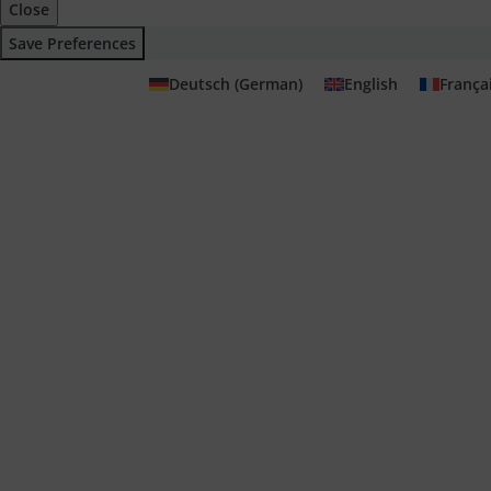
Close
Save Preferences
Deutsch
(
German
)
English
França