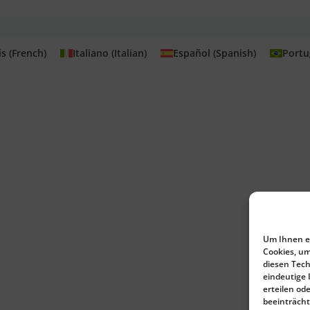
is
(
French
)
Italiano
(
Italian
)
Español
(
Spanish
)
Portu
Um Ihnen ei
Cookies, um
diesen Tech
eindeutige 
erteilen o
beeinträcht