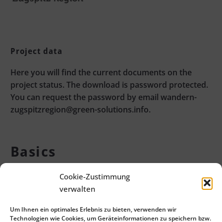
Project data
Here you will find the current documents on the
project status. The download is password protected.
You can request the password by email wandern-
zugspitzregion@green-solutions.info.
Basics
Cookie-Zustimmung
verwalten
The plans contain the current status of the basic
research.
Um Ihnen ein optimales Erlebnis zu bieten, verwenden wir
Technologien wie Cookies, um Geräteinformationen zu speichern bzw.