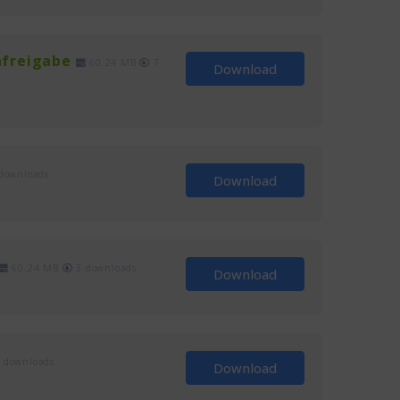
nfreigabe
60.24 MB
7
Download
downloads
Download
60.24 MB
3 downloads
Download
 downloads
Download