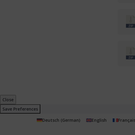
Close
Save Preferences
Deutsch
(
German
)
English
Françai