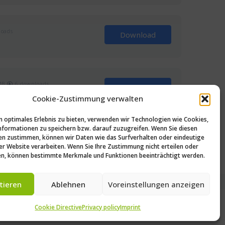
oads
Download
MB
6 downloads
Download
Cookie-Zustimmung verwalten
n optimales Erlebnis zu bieten, verwenden wir Technologien wie Cookies,
formationen zu speichern bzw. darauf zuzugreifen. Wenn Sie diesen
n zustimmen, können wir Daten wie das Surfverhalten oder eindeutige
7
8
ser Website verarbeiten. Wenn Sie Ihre Zustimmung nicht erteilen oder
n, können bestimmte Merkmale und Funktionen beeinträchtigt werden.
tieren
Ablehnen
Voreinstellungen anzeigen
uguês
(
Portuguese (Brazil)
)
Čeština
(
Czech
)
Cookie Directive
Privacy policy
Imprint