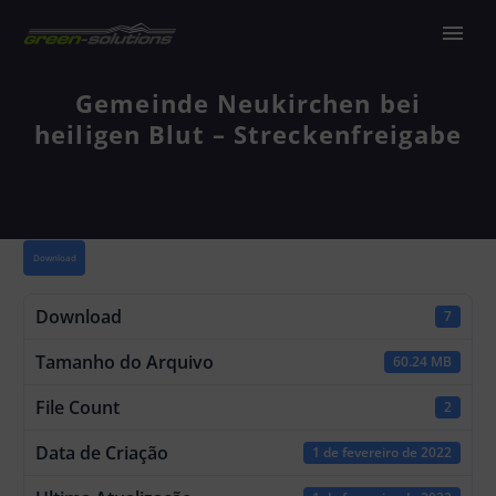
Gemeinde Neukirchen bei
heiligen Blut – Streckenfreigabe
Download
Download
7
Tamanho do Arquivo
60.24 MB
File Count
2
Data de Criação
1 de fevereiro de 2022