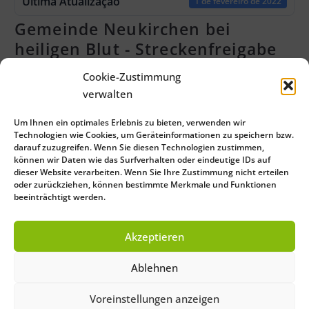
Ultima Atualização
1 de fevereiro de 2022
Gemeinde Neukirchen bei
heiligen Blut - Streckenfreigabe
Attached Files
Cookie-Zustimmung
verwalten
2 files
Um Ihnen ein optimales Erlebnis zu bieten, verwenden wir
Technologien wie Cookies, um Geräteinformationen zu speichern bzw.
darauf zuzugreifen. Wenn Sie diesen Technologien zustimmen,
Gemeinde_Neukirchen b.Hl.Blut_Freizeitradwege.pdf
können wir Daten wie das Surfverhalten oder eindeutige IDs auf
dieser Website verarbeiten. Wenn Sie Ihre Zustimmung nicht erteilen
0 KB
oder zurückziehen, können bestimmte Merkmale und Funktionen
beeinträchtigt werden.
Gemeinde_Neukirchen b.Hl.Blut_Alltagsradwege.pdf
Akzeptieren
0 KB
Ablehnen
Voreinstellungen anzeigen