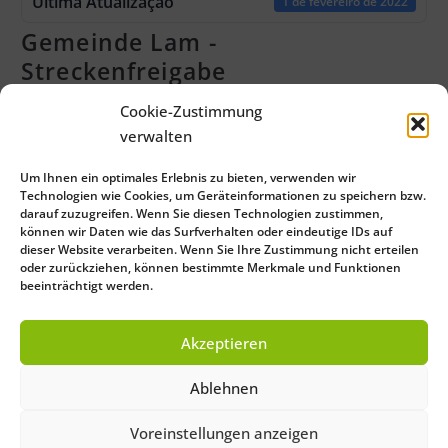
Ultima Atualização
1 de fevereiro de 2022
Gemeinde Lam -
Streckenfreigabe
Attached Files
Cookie-Zustimmung
verwalten
2 files
Um Ihnen ein optimales Erlebnis zu bieten, verwenden wir
Technologien wie Cookies, um Geräteinformationen zu speichern bzw.
darauf zuzugreifen. Wenn Sie diesen Technologien zustimmen,
Gemeinde_Lam_Alltagsradwege.pdf
können wir Daten wie das Surfverhalten oder eindeutige IDs auf
dieser Website verarbeiten. Wenn Sie Ihre Zustimmung nicht erteilen
0 KB
oder zurückziehen, können bestimmte Merkmale und Funktionen
beeinträchtigt werden.
Gemeinde_Lam_Freizeitradwege.pdf
Akzeptieren
0 KB
Ablehnen
Voreinstellungen anzeigen