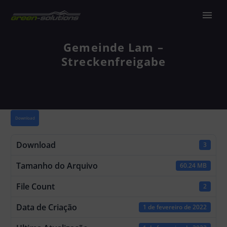
Gemeinde Lam –
Streckenfreigabe
Download
Download
3
Tamanho do Arquivo
60.24 MB
File Count
2
Data de Criação
1 de fevereiro de 2022