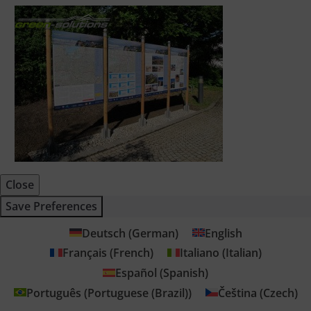
Close
Save Preferences
Deutsch
(
German
)
English
Français
(
French
)
Italiano
(
Italian
)
Español
(
Spanish
)
Português
(
Portuguese (Brazil)
)
Čeština
(
Czech
)