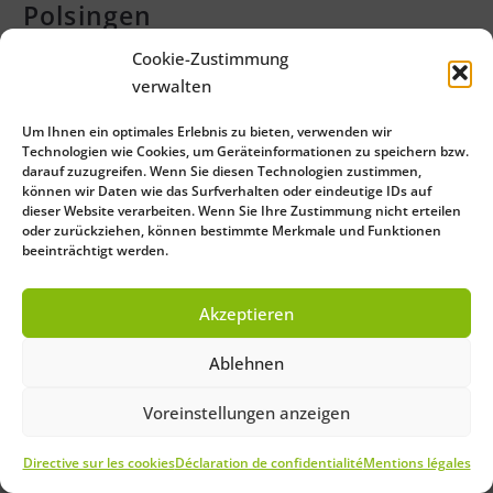
Polsingen
Attached Files
Cookie-Zustimmung
verwalten
1 file
Um Ihnen ein optimales Erlebnis zu bieten, verwenden wir
Technologien wie Cookies, um Geräteinformationen zu speichern bzw.
darauf zuzugreifen. Wenn Sie diesen Technologien zustimmen,
Polsingen.pdf
können wir Daten wie das Surfverhalten oder eindeutige IDs auf
dieser Website verarbeiten. Wenn Sie Ihre Zustimmung nicht erteilen
0 KB
oder zurückziehen, können bestimmte Merkmale und Funktionen
beeinträchtigt werden.
Akzeptieren
Close
Ablehnen
Save Preferences
Voreinstellungen anzeigen
Directive sur les cookies
Déclaration de confidentialité
Mentions légales