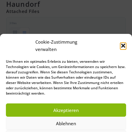
Haundorf
Attached Files
3 files
Cookie-Zustimmung
verwalten
Haundorf_Anmerkungen_2023-09.xlsx
0 KB
Um Ihnen ein optimales Erlebnis zu bieten, verwenden wir
Technologien wie Cookies, um Geräteinformationen zu speichern bzw.
darauf zuzugreifen. Wenn Sie diesen Technologien zustimmen,
Haundorf_Anmerkungen_2023-09.pdf
können wir Daten wie das Surfverhalten oder eindeutige IDs auf
dieser Website verarbeiten. Wenn Sie Ihre Zustimmung nicht erteilen
0 KB
oder zurückziehen, können bestimmte Merkmale und Funktionen
beeinträchtigt werden.
Haundorf.pdf
Akzeptieren
0 KB
Ablehnen