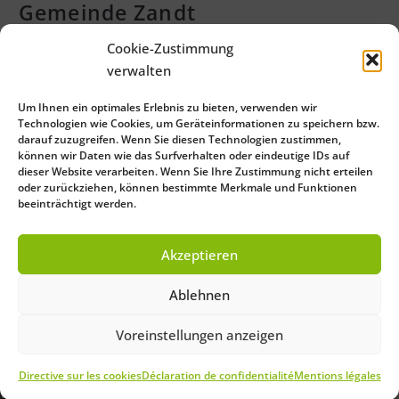
Gemeinde Zandt
Attached Files
Cookie-Zustimmung
verwalten
2 files
Um Ihnen ein optimales Erlebnis zu bieten, verwenden wir
Technologien wie Cookies, um Geräteinformationen zu speichern bzw.
darauf zuzugreifen. Wenn Sie diesen Technologien zustimmen,
Gemeinde_Zandt_Freizeitradwege.pdf
können wir Daten wie das Surfverhalten oder eindeutige IDs auf
dieser Website verarbeiten. Wenn Sie Ihre Zustimmung nicht erteilen
0 KB
oder zurückziehen, können bestimmte Merkmale und Funktionen
beeinträchtigt werden.
Gemeinde_Zandt_Alltagsradwege.pdf
Akzeptieren
0 KB
Ablehnen
Voreinstellungen anzeigen
Close
Directive sur les cookies
Déclaration de confidentialité
Mentions légales
Save Preferences