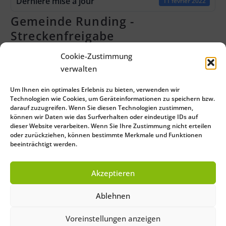
Dernière mise à jour
11 février 2022
Gemeinde Runding -
Streckenfreigabe
Attached Files
Cookie-Zustimmung
verwalten
2 files
Um Ihnen ein optimales Erlebnis zu bieten, verwenden wir
Technologien wie Cookies, um Geräteinformationen zu speichern bzw.
darauf zuzugreifen. Wenn Sie diesen Technologien zustimmen,
Gemeinde_Runding_Alltagsradwege.pdf
können wir Daten wie das Surfverhalten oder eindeutige IDs auf
dieser Website verarbeiten. Wenn Sie Ihre Zustimmung nicht erteilen
0 KB
oder zurückziehen, können bestimmte Merkmale und Funktionen
beeinträchtigt werden.
Gemeinde_Runding_Freizeitradwege.pdf
Akzeptieren
0 KB
Ablehnen
Voreinstellungen anzeigen