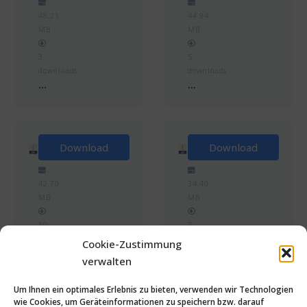
48.21
44.94
MB
MB
3
5
downloads
downloads
...
...
Gemeinde
Gemeinde
Download
Download
Hohenwarth
Grafenwiesen
42.70
34.40
MB
MB
10
7
downloads
downloads
Cookie-Zustimmung
...
...
verwalten
Um Ihnen ein optimales Erlebnis zu bieten, verwenden wir Technologien
wie Cookies, um Geräteinformationen zu speichern bzw. darauf