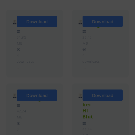
Gemeinde
Gemeinde
Download
Download
Reichenbach
Pösing
31.85
26.43
MB
MB
4
4
downloads
downloads
...
...
Gemeinde
Gemeinde
Download
Download
Pemfling
Neukirchen
bei
Hl
42.24
Blut
MB
3
41.44