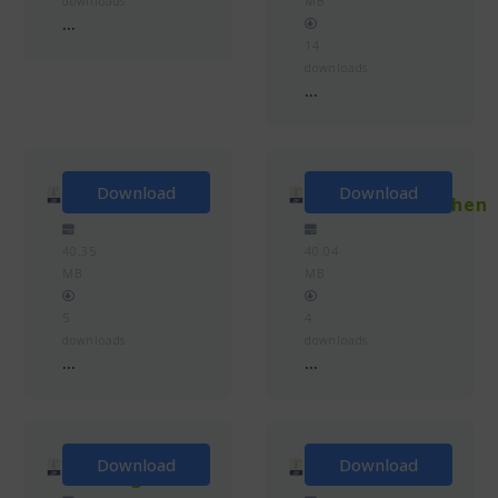
downloads
MB
...
14
downloads
...
Gemeinde
Gemeinde
Download
Download
Miltach
Michelsneukirchen
40.35
40.04
MB
MB
5
4
downloads
downloads
...
...
Gemeinde
Gemeinde
Download
Download
Lohberg
Lam