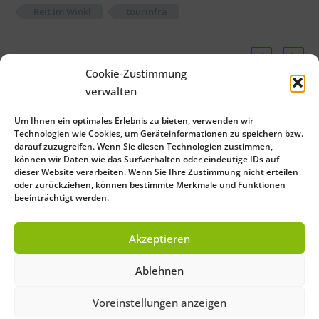
Reit im Winkl
tourinfra
Cookie-Zustimmung
Related Posts
verwalten
Print-Mobile-Web:
Um Ihnen ein optimales Erlebnis zu bieten, verwenden wir
Media convergence in
Technologien wie Cookies, um Geräteinformationen zu speichern bzw.
darauf zuzugreifen. Wenn Sie diesen Technologien zustimmen,
perfection
15 Oct 2013
können wir Daten wie das Surfverhalten oder eindeutige IDs auf
admin See Full Bio
dieser Website verarbeiten. Wenn Sie Ihre Zustimmung nicht erteilen
oder zurückziehen, können bestimmte Merkmale und Funktionen
beeinträchtigt werden.
Close
Save Preferences
Akzeptieren
Deutsch
(
German
)
English
Ablehnen
Français
(
French
)
Italiano
(
Italian
)
Español
(
Spanish
)
Voreinstellungen anzeigen
Português
(
Portuguese (Brazil)
)
Čeština
(
Czech
)