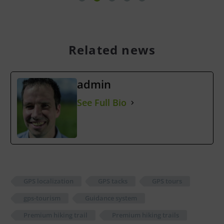
Related news
admin
See Full Bio
GPS localization
GPS tacks
GPS tours
gps-tourism
Guidance system
Premium hiking trail
Premium hiking trails