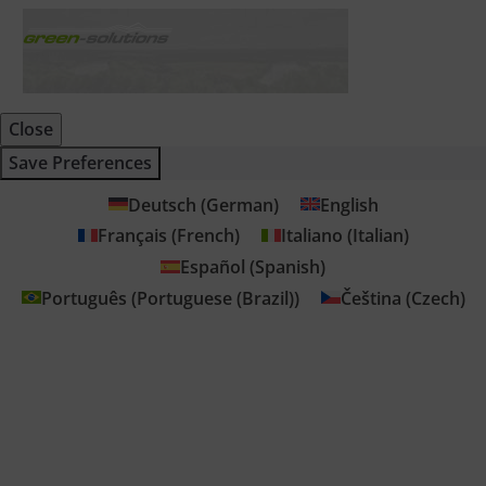
Close
Save Preferences
Deutsch
(
German
)
English
Français
(
French
)
Italiano
(
Italian
)
Español
(
Spanish
)
Português
(
Portuguese (Brazil)
)
Čeština
(
Czech
)