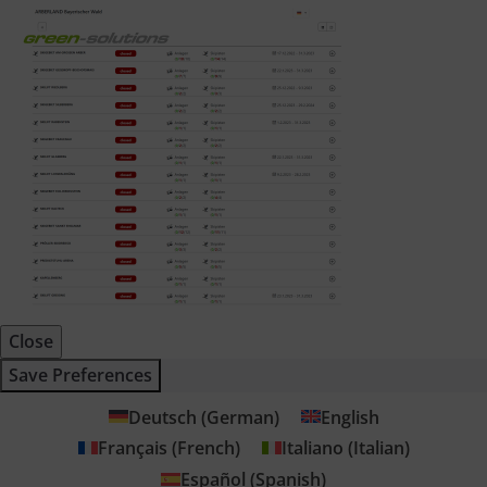
Close
Save Preferences
Deutsch
(
German
)
English
Français
(
French
)
Italiano
(
Italian
)
Español
(
Spanish
)