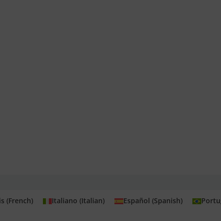
is
(
French
)
Italiano
(
Italian
)
Español
(
Spanish
)
Portu