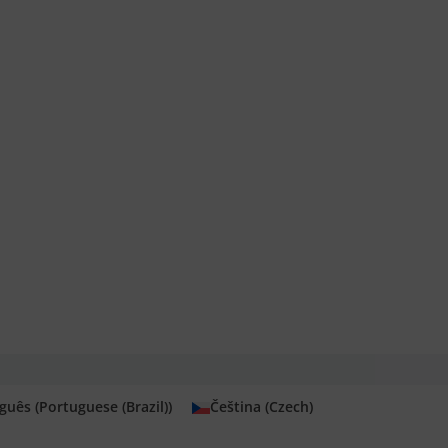
guês
(
Portuguese (Brazil)
)
Čeština
(
Czech
)