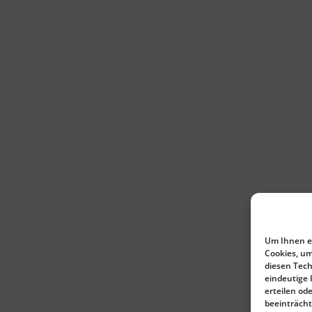
Um Ihnen ei
Cookies, um
diesen Tech
eindeutige 
erteilen o
beeinträcht