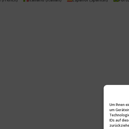
Um Ihnen ei
um Gerätein
Technologie
IDs auf die
zurückziehe