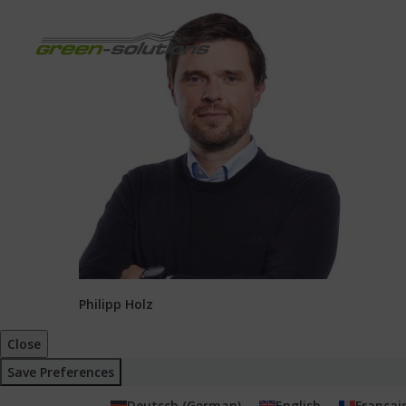
Philipp Holz
Close
Save Preferences
Deutsch
(
German
)
English
Françai