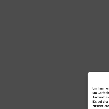
Um Ihnen ei
um Gerätein
Technologie
IDs auf die
zurückziehe