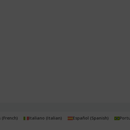
s
(
French
)
Italiano
(
Italian
)
Español
(
Spanish
)
Port