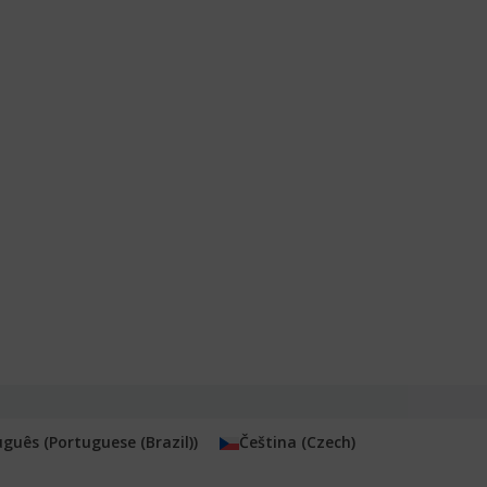
uguês
(
Portuguese (Brazil)
)
Čeština
(
Czech
)