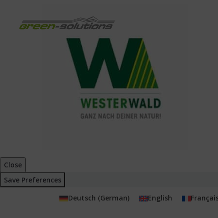
Close
Save Preferences
Deutsch
(
German
)
English
Françai