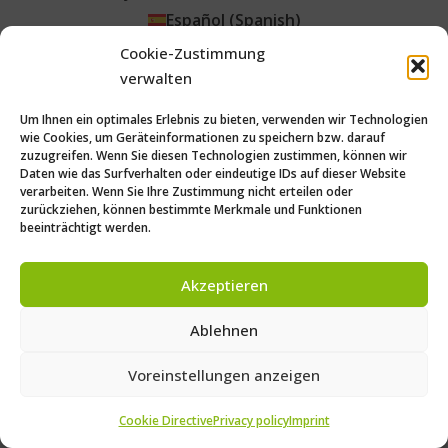
Español
(
Spanish
)
Português
(
Portuguese (Brazil)
)
Cookie-Zustimmung
Čeština
(
Czech
)
verwalten
Um Ihnen ein optimales Erlebnis zu bieten, verwenden wir Technologien
wie Cookies, um Geräteinformationen zu speichern bzw. darauf
zuzugreifen. Wenn Sie diesen Technologien zustimmen, können wir
Daten wie das Surfverhalten oder eindeutige IDs auf dieser Website
verarbeiten. Wenn Sie Ihre Zustimmung nicht erteilen oder
zurückziehen, können bestimmte Merkmale und Funktionen
beeinträchtigt werden.
Akzeptieren
Ablehnen
Voreinstellungen anzeigen
Cookie Directive
Privacy policy
Imprint