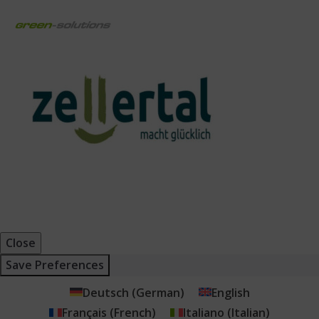
Close
Save Preferences
Deutsch
(
German
)
English
Français
(
French
)
Italiano
(
Italian
)