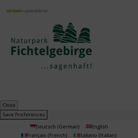
Close
Save Preferences
Deutsch
(
German
)
English
Français
(
French
)
Italiano
(
Italian
)