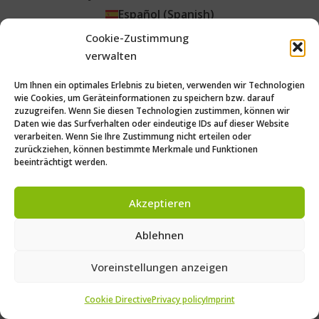
Español
(
Spanish
)
Português
(
Portuguese (Brazil)
)
Cookie-Zustimmung
Čeština
(
Czech
)
verwalten
Um Ihnen ein optimales Erlebnis zu bieten, verwenden wir Technologien
wie Cookies, um Geräteinformationen zu speichern bzw. darauf
zuzugreifen. Wenn Sie diesen Technologien zustimmen, können wir
Daten wie das Surfverhalten oder eindeutige IDs auf dieser Website
verarbeiten. Wenn Sie Ihre Zustimmung nicht erteilen oder
zurückziehen, können bestimmte Merkmale und Funktionen
beeinträchtigt werden.
Akzeptieren
Ablehnen
Voreinstellungen anzeigen
Cookie Directive
Privacy policy
Imprint