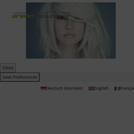
Close
Save Preferences
Deutsch
(
German
)
English
França