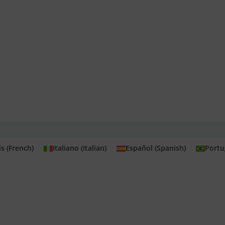
is
(
French
)
Italiano
(
Italian
)
Español
(
Spanish
)
Portu