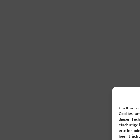
Um Ihnen ei
Cookies, um
diesen Tech
eindeutige 
erteilen o
beeinträcht