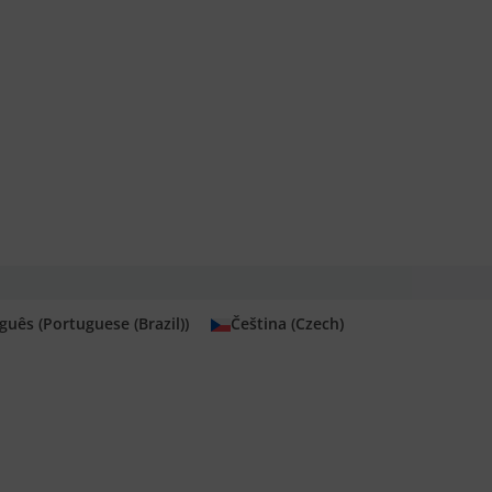
guês
(
Portuguese (Brazil)
)
Čeština
(
Czech
)