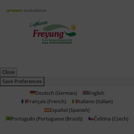
Close
Save Preferences
Deutsch
(
German
)
English
Français
(
French
)
Italiano
(
Italian
)
Español
(
Spanish
)
Português
(
Portuguese (Brazil)
)
Čeština
(
Czech
)