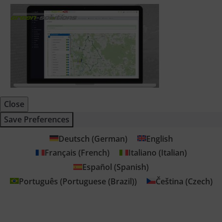
Close
Save Preferences
Deutsch
(
German
)
English
Français
(
French
)
Italiano
(
Italian
)
Español
(
Spanish
)
Português
(
Portuguese (Brazil)
)
Čeština
(
Czech
)