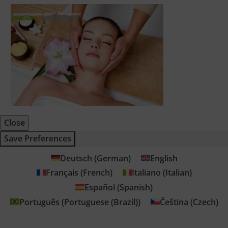
Close
Save Preferences
Deutsch
(
German
)
English
Français
(
French
)
Italiano
(
Italian
)
Español
(
Spanish
)
Português
(
Portuguese (Brazil)
)
Čeština
(
Czech
)