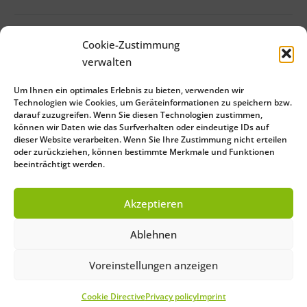
Cookie-Zustimmung
verwalten
Um Ihnen ein optimales Erlebnis zu bieten, verwenden wir
Technologien wie Cookies, um Geräteinformationen zu speichern bzw.
darauf zuzugreifen. Wenn Sie diesen Technologien zustimmen,
können wir Daten wie das Surfverhalten oder eindeutige IDs auf
dieser Website verarbeiten. Wenn Sie Ihre Zustimmung nicht erteilen
oder zurückziehen, können bestimmte Merkmale und Funktionen
beeinträchtigt werden.
Close
Save Preferences
Akzeptieren
Deutsch
(
German
)
English
Ablehnen
Français
(
French
)
Italiano
(
Italian
)
Español
(
Spanish
)
Voreinstellungen anzeigen
Português
(
Portuguese (Brazil)
)
Čeština
(
Czech
)
Cookie Directive
Privacy policy
Imprint