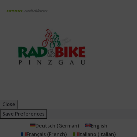
Close
Save Preferences
Deutsch
(
German
)
English
Français
(
French
)
Italiano
(
Italian
)