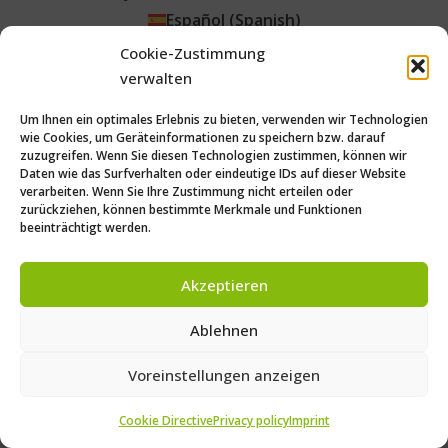
Español
(
Spanish
)
Português
(
Portuguese (Brazil)
)
Cookie-Zustimmung
Čeština
(
Czech
)
verwalten
Um Ihnen ein optimales Erlebnis zu bieten, verwenden wir Technologien
wie Cookies, um Geräteinformationen zu speichern bzw. darauf
zuzugreifen. Wenn Sie diesen Technologien zustimmen, können wir
Daten wie das Surfverhalten oder eindeutige IDs auf dieser Website
verarbeiten. Wenn Sie Ihre Zustimmung nicht erteilen oder
zurückziehen, können bestimmte Merkmale und Funktionen
beeinträchtigt werden.
Akzeptieren
Ablehnen
Voreinstellungen anzeigen
Cookie Directive
Privacy policy
Imprint