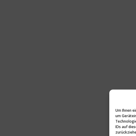
Um Ihnen ei
um Gerätein
Technologie
IDs auf die
zurückziehe