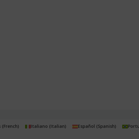
s
(
French
)
Italiano
(
Italian
)
Español
(
Spanish
)
Port