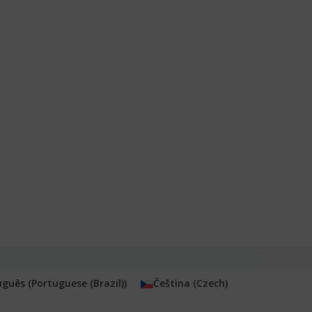
uguês
(
Portuguese (Brazil)
)
Čeština
(
Czech
)