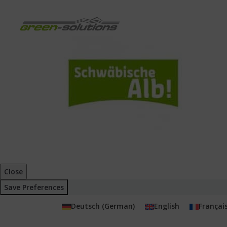
Close
Save Preferences
Deutsch
(
German
)
English
Françai