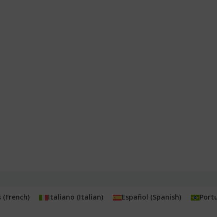
s
(
French
)
Italiano
(
Italian
)
Español
(
Spanish
)
Port