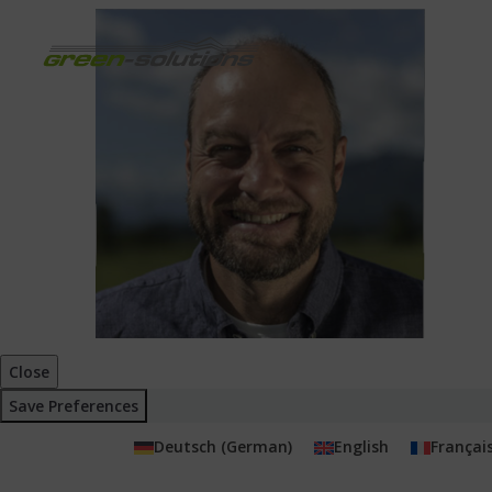
Close
Save Preferences
Deutsch
(
German
)
English
Françai