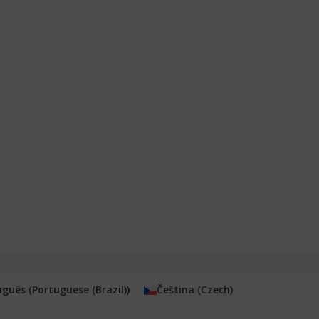
uguês
(
Portuguese (Brazil)
)
Čeština
(
Czech
)