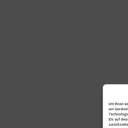
Um Ihnen ei
um Gerätein
Technologie
IDs auf die
zurückziehe