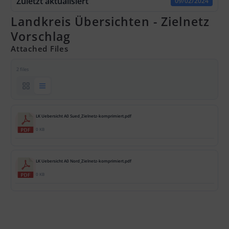
Zuletzt aktualisiert
09/02/2024
Landkreis Übersichten - Zielnetz
Vorschlag
Attached Files
2 files
LK Uebersicht A0 Sued_Zielnetz-komprimiert.pdf
0 KB
LK Uebersicht A0 Nord_Zielnetz-komprimiert.pdf
0 KB