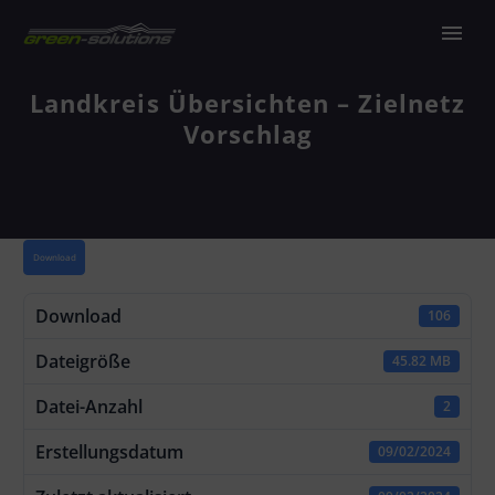
Landkreis Übersichten – Zielnetz
Vorschlag
Download
Download
106
Dateigröße
45.82 MB
Datei-Anzahl
2
Erstellungsdatum
09/02/2024