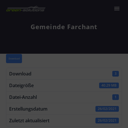
Gemeinde Farchant
Download
Download
3
Dateigröße
40.29 MB
Datei-Anzahl
1
Erstellungsdatum
26/02/2021
Zuletzt aktualisiert
26/02/2021