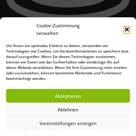
Cookie-Zustimmung
verwalten
Um Ihnen ein optimales Erlebnis zu bieten, verwenden wir
Technologien wie Cookies, um Geräteinformationen zu speichern bzw.
Büro Dresden
darauf zuzugreifen. Wenn Sie diesen Technologien zustimmen,
können wir Daten wie das Surfverhalten oder eindeutige IDs auf
Schandauer Str. 64
dieser Website verarbeiten. Wenn Sie Ihre Zustimmung nicht erteilen
oder zurückziehen, können bestimmte Merkmale und Funktionen
01277 Dresden
beeinträchtigt werden.
Deutschland
Akzeptieren
© Copyright
green-solutions
Ablehnen
Voreinstellungen anzeigen
Close