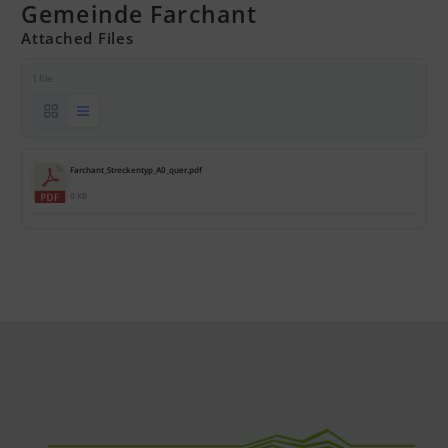
Gemeinde Farchant
Attached Files
1 file
Farchant_Streckentyp_A0_quer.pdf
0 KB